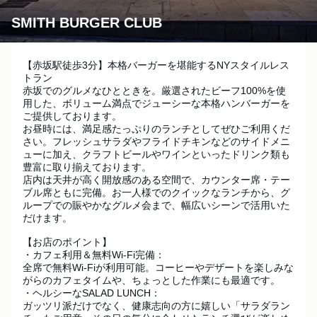
SMITH BURGER CLUB
【赤坂駅徒歩3分】本格バーガーを堪能するNYスタイルレス
トラン

赤坂でのグルメなひとときを。厳選されたビーフ100%を使
用した、ボリューム満点でジューシーな本格ハンバーガーを
ご提供しております。

お昼時には、満足感たっぷりのランチとしてぜひご利用くだ
さい。フレッシュサラダやフライドチキンなどのサイドメニ
ューに加え、クラフトビールやワインといったドリンク類も
豊富に取り揃えております。

店内は天井が高く開放感のある空間で、カウンター席・テー
ブル席ともに完備。お一人様でのクイックなランチから、グ
ループでの賑やかなグルメ会まで、幅広いシーンで活用いた
だけます。

【お店のポイント】

・カフェ利用＆無料Wi-Fi完備：

全席で無料Wi-Fiが利用可能。コーヒーやデザートを楽しみな
がらのカフェタイムや、ちょっとした作業にも最適です。

・ヘルシーなSALAD LUNCH：

ガッツリ派だけでなく、健康志向の方に嬉しい「サラダラン