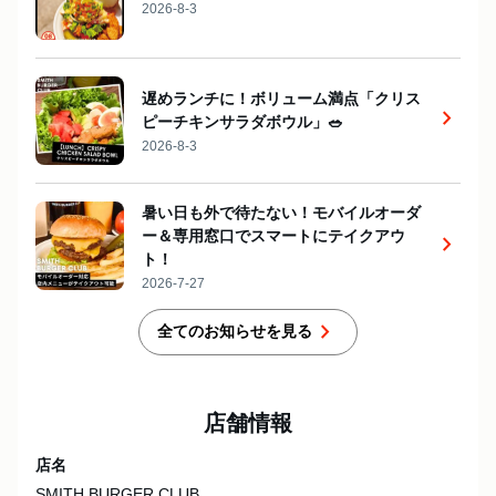
2026-8-3
遅めランチに！ボリューム満点「クリス
chevron_right
ピーチキンサラダボウル」🥗
2026-8-3
暑い日も外で待たない！モバイルオーダ
ー＆専用窓口でスマートにテイクアウ
chevron_right
ト！
2026-7-27
chevron_right
全てのお知らせを見る
店舗情報
店名
SMITH BURGER CLUB