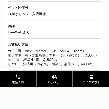
ペット同伴可
14時からペット入店可能
Wi-Fi
FreeWi-Fiあり
お支払い方法
カード可（VISA、Master、JCB、AMEX、Diners）

電子マネー可（交通系電子マネー（Suicaなど）、楽天Edy、
nanaco、WAON、iD、QUICPay）

QRコード決済可（PayPay、d払い、楽天ペイ、au PAY）
call
moped
takeout_dining
駐車場
電話予約
デリバリー
テイクアウト
無　近隣にコインパーキングあり
お子様連れ
子供可（乳児可、未就学児可、小学生可）、ベビーカー入店
可